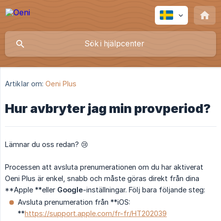
Artiklar om:
Oeni Plus
Hur avbryter jag min provperiod?
Lämnar du oss redan? 😢
Processen att avsluta prenumerationen om du har aktiverat
Oeni Plus är enkel, snabb och måste göras direkt från dina
**Apple **eller
Google
-inställningar. Följ bara följande steg:
Avsluta prenumeration från **iOS:
**
https://support.apple.com/fr-fr/HT202039