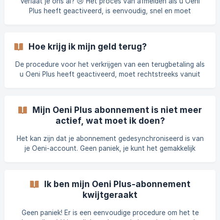
Verlaat je ons al? 😢 Het proces van afmelden als u Oeni
Plus heeft geactiveerd, is eenvoudig, snel en moet
rechtstreeks vanuit uw **Apple **of Google-instellingen
worden uitgevoerd. Volg gewoon de volgende stappen:
Afmelden voor **iOS: **https://support.apple.com/fr-
Hoe krijg ik mijn geld terug?
fr/HT202039 Afmelden voor **Android:
**https://support.google.com/googleplay/answer/7018481?
De procedure voor het verkrijgen van een terugbetaling als
hl=fr&co=GENIE.Platform%3DAndroid Als de aankoop via
u Oeni Plus heeft geactiveerd, moet rechtstreeks vanuit
het internet is gedaan: Hiervoor moet u de e-mail met de
uw Apple- of Google-instellingen worden uitgevoerd. Volg
bevestiging v
gewoon de volgende stappen: Als u iOS gebruikt: kunt u het
verzoek indienen door deze [stappen] te volgen
Mijn Oeni Plus abonnement is niet meer
(https://support.apple.com/fr-fr/HT204084) Als u Android
actief, wat moet ik doen?
gebruikt: u moet ons uw Google Play e-mail sturen naar
contact@oeni.app zodat we de procedure
Het kan zijn dat je abonnement gedesynchroniseerd is van
je Oeni-account. Geen paniek, je kunt het gemakkelijk
vinden met een paar klikken: Ga naar de betaalpagina Klik
op de knop Herstellen Hiermee wordt uw account opnieuw
gesynchroniseerd met uw abonnement
Ik ben mijn Oeni Plus-abonnement
kwijtgeraakt
Geen paniek! Er is een eenvoudige procedure om het te