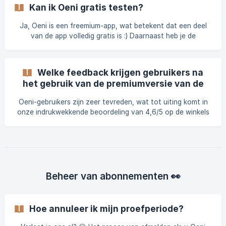
Kan ik Oeni gratis testen?
Ja, Oeni is een freemium-app, wat betekent dat een deel
van de app volledig gratis is :) Daarnaast heb je de
mogelijkheid om de premium features van Oeni Plus 30
dagen gratis te testen.
Welke feedback krijgen gebruikers na
het gebruik van de premiumversie van de
wijnkelderbeheer-app?
Oeni-gebruikers zijn zeer tevreden, wat tot uiting komt in
onze indrukwekkende beoordeling van 4,6/5 op de winkels
per november 2023 ⭐️ **** Ze prijzen vooral de intuïtieve
interface, de geavanceerde functies voor kelderbeheer en
**de toegevoegde waarde **van aanbevelingen van
sommeliers, zoals de rijpingsfasen van hun wijnen.
Beheer van abonnementen 👀
Hoe annuleer ik mijn proefperiode?