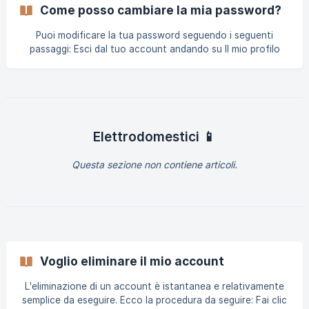
con l'email del tuo vecchio account e quella nuova.
Come posso cambiare la mia password?
Potremo quindi procedere con il trasferimento dell'account.
Puoi modificare la tua password seguendo i seguenti
passaggi: Esci dal tuo account andando su Il mio profilo
(pulsante in alto a destra nella home page) => Gestione
account => Esci Vai alla pagina di accesso. Devi fare clic sul
pulsante Connetti nella parte inferiore della pagina
altrimenti ti troverai nella pagina di creazione dell'account
per impostazione predefinita Infine, inserisci la tua email,
fai clic su Avanti e quando ti trovi nella pagina della
Elettrodomestici 📱
Questa sezione non contiene articoli.
Voglio eliminare il mio account
L'eliminazione di un account è istantanea e relativamente
semplice da eseguire. Ecco la procedura da seguire: Fai clic