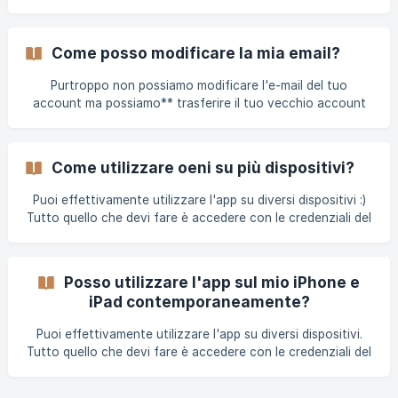
sul tuo profilo sulla destra dello schermo Vai a Gestione
account Fai clic su Elimina il mio account || ⚠️ La
cancellazione dell'account è permanente.
Come posso modificare la mia email?
Purtroppo non possiamo modificare l'e-mail del tuo
account ma possiamo** trasferire il tuo vecchio account
su un nuovo account**🔁 Per fare ciò, devi creare un
nuovo account e poi ricontattarti all'indirizzo
contact@oeni.app con l'email del tuo vecchio account e
Come utilizzare oeni su più dispositivi?
quella nuova. Possiamo quindi procedere con il
trasferimento dell'account ;)
Puoi effettivamente utilizzare l'app su diversi dispositivi :)
Tutto quello che devi fare è accedere con le credenziali del
tuo account Oeni 🌐
Posso utilizzare l'app sul mio iPhone e
iPad contemporaneamente?
Puoi effettivamente utilizzare l'app su diversi dispositivi.
Tutto quello che devi fare è accedere con le credenziali del
tuo account Oeni!